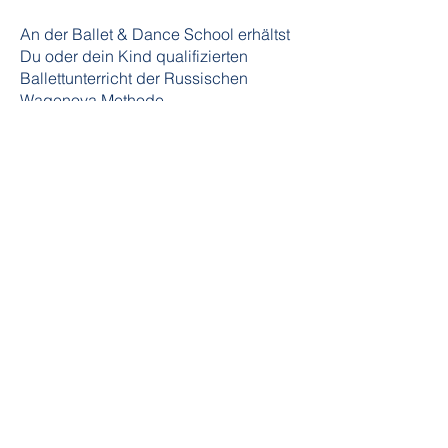
An der Ballet & Dance School erhältst
Du oder dein Kind qualifizierten
Ballettunterricht der Russischen
Wagenova Methode.
Der Unterricht erfolgt durch eine
eidgenössisch anerkannte Lehrperson.
Die Schule bietet eine optimale
Infrastruktur.
- Dreifach gedämpfter Schwingboden
- Tanzteppich
- Aufenthaltsraum für Eltern
- Garderobe, WC und Dusche
siehe Schule
Alle 2 Jahre wird eine Schulvorstellung
im TAK Theater Liechtenstein
inszeniert, wobei alle Schüler/innen